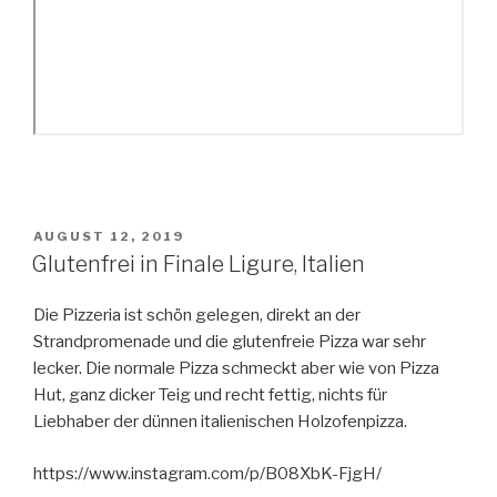
VERÖFFENTLICHT
AUGUST 12, 2019
AM
Glutenfrei in Finale Ligure, Italien
Die Pizzeria ist schön gelegen, direkt an der
Strandpromenade und die glutenfreie Pizza war sehr
lecker. Die normale Pizza schmeckt aber wie von Pizza
Hut, ganz dicker Teig und recht fettig, nichts für
Liebhaber der dünnen italienischen Holzofenpizza.
https://www.instagram.com/p/B08XbK-FjgH/