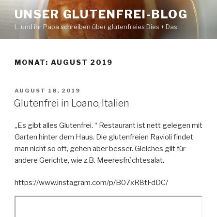
Zum
UNSER GLUTENFREI-BLOG
Inhalt
L. und ihr Papa schreiben über glutenfreies Dies + Das
springen
MONAT:
AUGUST 2019
VERÖFFENTLICHT
AUGUST 18, 2019
AM
Glutenfrei in Loano, Italien
„Es gibt alles Glutenfrei. “ Restaurant ist nett gelegen mit
Garten hinter dem Haus. Die glutenfreien Ravioli findet
man nicht so oft, gehen aber besser. Gleiches gilt für
andere Gerichte, wie z.B. Meeresfrüchtesalat.
https://www.instagram.com/p/B07xR8tFdDC/