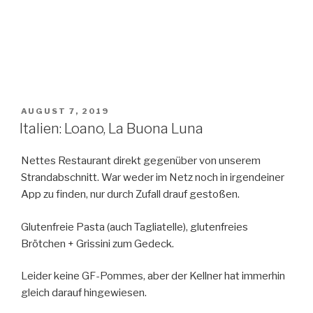
VERÖFFENTLICHT
AUGUST 7, 2019
AM
Italien: Loano, La Buona Luna
Nettes Restaurant direkt gegenüber von unserem
Strandabschnitt. War weder im Netz noch in irgendeiner
App zu finden, nur durch Zufall drauf gestoßen.
Glutenfreie Pasta (auch Tagliatelle), glutenfreies
Brötchen + Grissini zum Gedeck.
Leider keine GF-Pommes, aber der Kellner hat immerhin
gleich darauf hingewiesen.