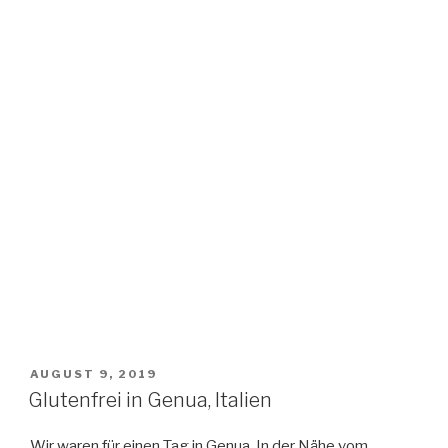
VERÖFFENTLICHT
AUGUST 9, 2019
AM
Glutenfrei in Genua, Italien
Wir waren für einen Tag in Genua. In der Nähe vom