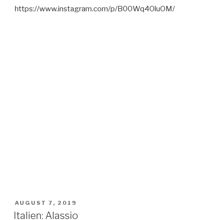
https://www.instagram.com/p/B00Wq4OluOM/
VERÖFFENTLICHT
AUGUST 7, 2019
AM
Italien: Alassio