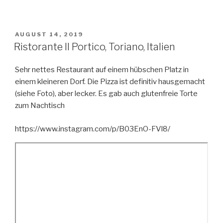
VERÖFFENTLICHT
AUGUST 14, 2019
AM
Ristorante Il Portico, Toriano, Italien
Sehr nettes Restaurant auf einem hübschen Platz in
einem kleineren Dorf. Die Pizza ist definitiv hausgemacht
(siehe Foto), aber lecker. Es gab auch glutenfreie Torte
zum Nachtisch
https://www.instagram.com/p/B03EnO-FVl8/