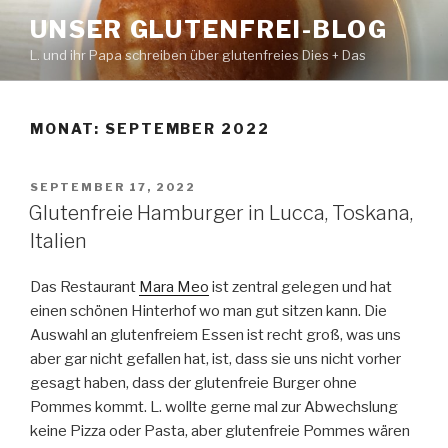
Zum
UNSER GLUTENFREI-BLOG
Inhalt
L. und ihr Papa schreiben über glutenfreies Dies + Das
springen
MONAT:
SEPTEMBER 2022
VERÖFFENTLICHT
SEPTEMBER 17, 2022
AM
Glutenfreie Hamburger in Lucca, Toskana,
Italien
Das Restaurant
Mara Meo
ist zentral gelegen und hat
einen schönen Hinterhof wo man gut sitzen kann. Die
Auswahl an glutenfreiem Essen ist recht groß, was uns
aber gar nicht gefallen hat, ist, dass sie uns nicht vorher
gesagt haben, dass der glutenfreie Burger ohne
Pommes kommt. L. wollte gerne mal zur Abwechslung
keine Pizza oder Pasta, aber glutenfreie Pommes wären