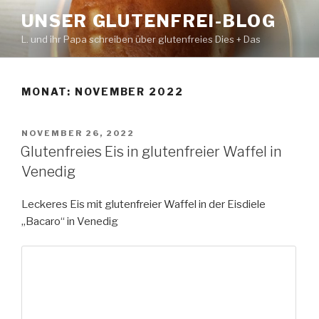
Zum
UNSER GLUTENFREI-BLOG
Inhalt
L. und ihr Papa schreiben über glutenfreies Dies + Das
springen
MONAT:
NOVEMBER 2022
VERÖFFENTLICHT
NOVEMBER 26, 2022
AM
Glutenfreies Eis in glutenfreier Waffel in
Venedig
Leckeres Eis mit glutenfreier Waffel in der Eisdiele
„Bacaro“ in Venedig