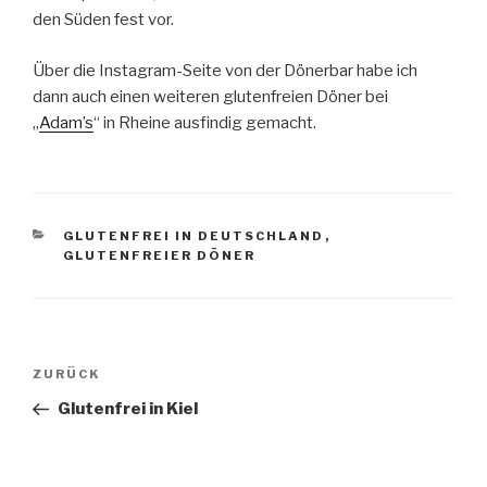
den Süden fest vor.
Über die Instagram-Seite von der Dönerbar habe ich
dann auch einen weiteren glutenfreien Döner bei
„
Adam’s
“ in Rheine ausfindig gemacht.
KATEGORIEN
GLUTENFREI IN DEUTSCHLAND
,
GLUTENFREIER DÖNER
Beitragsnavigation
Vorheriger
ZURÜCK
Beitrag
Glutenfrei in Kiel