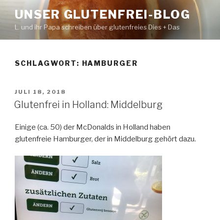
Zum
UNSER GLUTENFREI-BLOG
Inhalt
L. und ihr Papa schreiben über glutenfreies Dies + Das
springen
SCHLAGWORT:
HAMBURGER
VERÖFFENTLICHT
JULI 18, 2018
AM
Glutenfrei in Holland: Middelburg
Einige (ca. 50) der McDonalds in Holland haben
glutenfreie Hamburger, der in Middelburg gehört dazu.