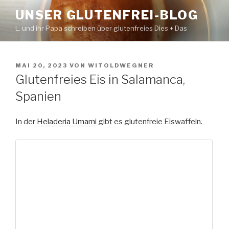
Zum
UNSER GLUTENFREI-BLOG
Inhalt
L. und ihr Papa schreiben über glutenfreies Dies + Das
springen
VERÖFFENTLICHT
MAI 20, 2023
VON
WITOLDWEGNER
AM
Glutenfreies Eis in Salamanca,
Spanien
In der
Heladeria Umami
gibt es glutenfreie Eiswaffeln.