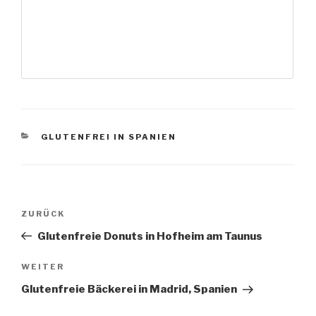
KATEGORIEN
GLUTENFREI IN SPANIEN
Beitragsnavigation
Vorheriger
ZURÜCK
Beitrag
Glutenfreie Donuts in Hofheim am Taunus
Nächster
WEITER
Beitrag
Glutenfreie Bäckerei in Madrid, Spanien