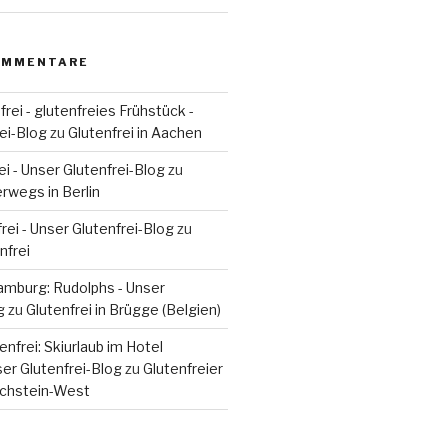
OMMENTARE
rei - glutenfreies Frühstück -
ei-Blog
zu
Glutenfrei in Aachen
ei - Unser Glutenfrei-Blog
zu
erwegs in Berlin
rei - Unser Glutenfrei-Blog
zu
nfrei
Hamburg: Rudolphs - Unser
g
zu
Glutenfrei in Brügge (Belgien)
nfrei: Skiurlaub im Hotel
ser Glutenfrei-Blog
zu
Glutenfreier
achstein-West