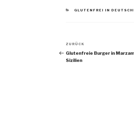
KATEGORIEN
GLUTENFREI IN DEUTSC
Beitragsnavigation
Vorheriger
ZURÜCK
Beitrag
Glutenfreie Burger in Marza
Sizilien