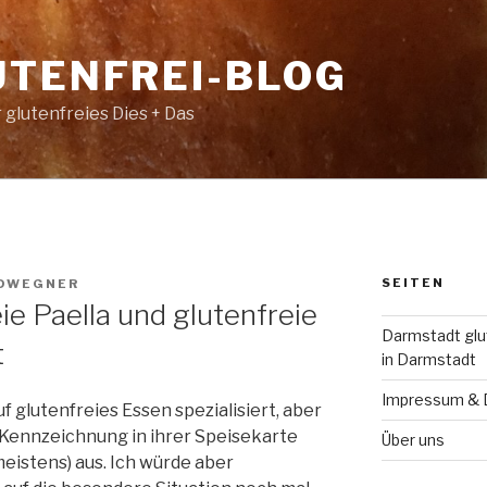
UTENFREI-BLOG
 glutenfreies Dies + Das
SEITEN
DWEGNER
ie Paella und glutenfreie
Darmstadt glut
t
in Darmstadt
Impressum & 
uf glutenfreies Essen spezialisiert, aber
-Kennzeichnung in ihrer Speisekarte
Über uns
meistens) aus. Ich würde aber