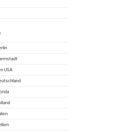
N
rlin
Darmstadt
den USA
Deutschland
lorida
olland
alien
zilien