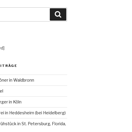
Suchen
ed]
EITRÄGE
öner in Waldbronn
el
rger in Köln
ei in Heddesheim (bei Heidelberg)
ühstück in St. Petersburg, Florida,