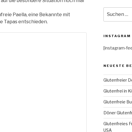
auf die besondere Situation noch mal
Suche
enfreie Paella, eine Bekannte mit
nach:
eie Tapas entschieden.
INSTAGRAM
[instagram-fe
NEUESTE B
Glutenfreier D
Glutenfrei in Ki
Glutenfreie Bu
Döner Glutenfr
Glutenfreies Fr
USA