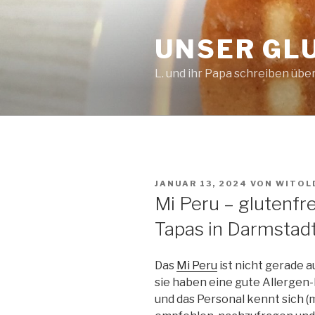
Zum
Inhalt
UNSER GL
springen
L. und ihr Papa schreiben über
VERÖFFENTLICHT
JANUAR 13, 2024
VON
WITOL
AM
Mi Peru – glutenfre
Tapas in Darmstad
Das
Mi Peru
ist nicht gerade a
sie haben eine gute Allergen
und das Personal kennt sich (