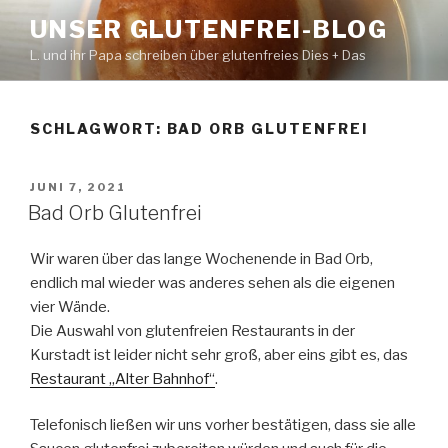
Zum
UNSER GLUTENFREI-BLOG
Inhalt
L. und ihr Papa schreiben über glutenfreies Dies + Das
springen
SCHLAGWORT:
BAD ORB GLUTENFREI
VERÖFFENTLICHT
JUNI 7, 2021
AM
Bad Orb Glutenfrei
Wir waren über das lange Wochenende in Bad Orb,
endlich mal wieder was anderes sehen als die eigenen
vier Wände.
Die Auswahl von glutenfreien Restaurants in der
Kurstadt ist leider nicht sehr groß, aber eins gibt es, das
Restaurant „Alter Bahnhof“
.
Telefonisch ließen wir uns vorher bestätigen, dass sie alle