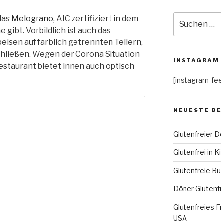
Suche
das
Melograno
, AIC zertifiziert in dem
nach:
 gibt. Vorbildlich ist auch das
eisen auf farblich getrennten Tellern,
ließen. Wegen der Corona Situation
INSTAGRAM
estaurant bietet innen auch optisch
[instagram-fe
NEUESTE B
Glutenfreier D
Glutenfrei in Ki
Glutenfreie Bu
Döner Glutenfr
Glutenfreies Fr
USA