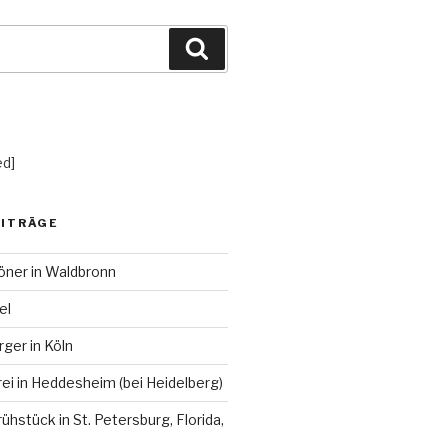
Suchen
ed]
EITRÄGE
öner in Waldbronn
el
rger in Köln
ei in Heddesheim (bei Heidelberg)
ühstück in St. Petersburg, Florida,