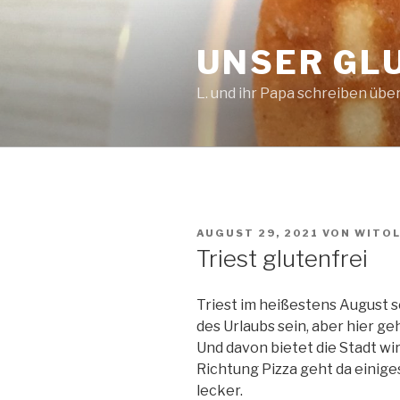
Zum
Inhalt
UNSER GL
springen
L. und ihr Papa schreiben über
VERÖFFENTLICHT
AUGUST 29, 2021
VON
WITO
AM
Triest glutenfrei
Triest im heißestens August s
des Urlaubs sein, aber hier ge
Und davon bietet die Stadt wir
Richtung Pizza geht da einiges
lecker.