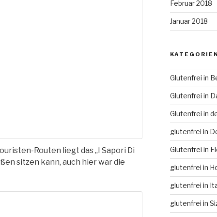
Februar 2018
Januar 2018
KATEGORIE
Glutenfrei in Be
Glutenfrei in 
Glutenfrei in 
glutenfrei in 
Glutenfrei in F
uristen-Routen liegt das „I Sapori Di
ßen sitzen kann, auch hier war die
glutenfrei in H
glutenfrei in It
glutenfrei in Si