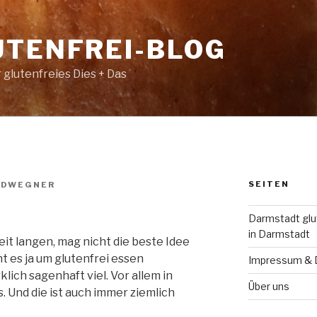
UTENFREI-BLOG
 glutenfreies Dies + Das
SEITEN
LDWEGNER
Darmstadt glut
in Darmstadt
eit langen, mag nicht die beste Idee
ht es ja um glutenfrei essen
Impressum & 
klich sagenhaft viel. Vor allem in
Über uns
. Und die ist auch immer ziemlich