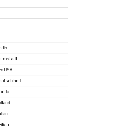
N
rlin
Darmstadt
den USA
Deutschland
lorida
olland
alien
zilien