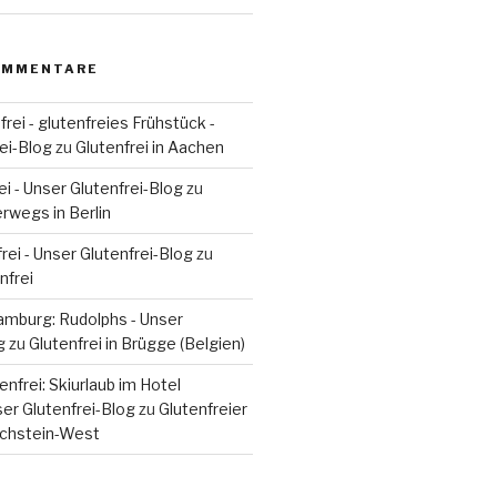
OMMENTARE
rei - glutenfreies Frühstück -
ei-Blog
zu
Glutenfrei in Aachen
ei - Unser Glutenfrei-Blog
zu
erwegs in Berlin
rei - Unser Glutenfrei-Blog
zu
nfrei
Hamburg: Rudolphs - Unser
g
zu
Glutenfrei in Brügge (Belgien)
nfrei: Skiurlaub im Hotel
ser Glutenfrei-Blog
zu
Glutenfreier
achstein-West